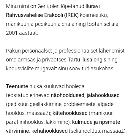
Minu nimi on Gerli, olen lõpetanud
Iluravi
Rahvusvahelise Erakooli (IREK)
kosmeetiku,
maniküürija-pediküürija eriala ning töötan sel alal
2001 aastast.
Pakun personaalset ja professionaalset lähenemist
oma armsas ja privaatses
Tartu ilusalongis
ning
kodusvisiite mugavalt sinu soovitud asukohas.
Teenuste
hulka kuuluvad hoolega
teostatud
erinevad
näohooldused
;
jalahooldused
(pediküür, geellakkimine, probleemsete jalgade
hooldus, massaaž);
kätehooldused
(maniküür,
parafiinihooldus, lakkimine);
kulmude ja ripsmete
värvimine
;
kehahooldused
(seljahooldus, massaaž);