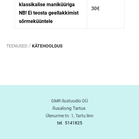
klassikalise maniküüriga
30€
NB! Ei teosta geellakkimist
sõrmeküüntele
/
TEENUSED
KÄTEHOOLDUS
GMR Ilustuudio OÜ
Ilusalong Tartus
Ülenurme tn. 1, Tartu linn
tel.
5141825