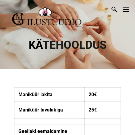
KÄ
TEHOOLDUS
Maniküür lakita
20€
Maniküür tavalakiga
25€
Geellaki eemaldamine